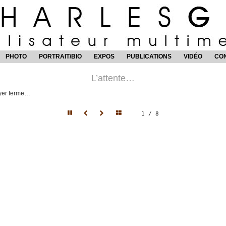
PHOTO
PORTRAIT/BIO
EXPOS
PUBLICATIONS
VIDÉO
CO
L’attente…
uyer ferme…
2 / 8