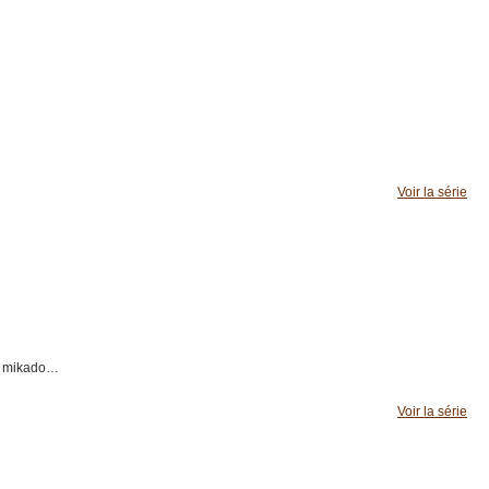
Voir la série
de mikado…
Voir la série